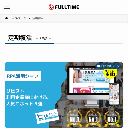
トップページ
定期復活
定期復活
– tag –
RPA活用シーン