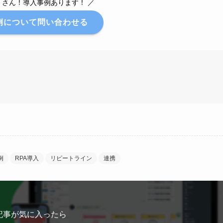
くさん！導入事例あります！ ／
例について問い合わせる
例
RPA導入
リピートライン
連携
記事が気に入ったら