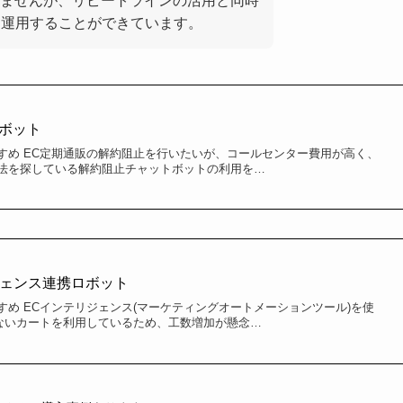
ませんが、リピートラインの活用と同時
く運用することができています。
携ロボット
すめ EC定期通販の解約阻止を行いたいが、コールセンター費用が高く、
法を探している解約阻止チャットボットの利用を…
ジェンス連携ロボット
め ECインテリジェンス(マーケティングオートメーションツール)を使
いないカートを利用しているため、工数増加が懸念…