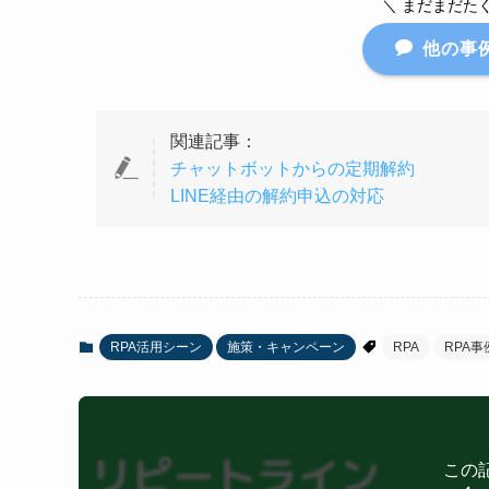
＼ まだまだた
他の事
関連記事：
チャットボットからの定期解約
LINE経由の解約申込の対応
RPA活用シーン
施策・キャンペーン
RPA
RPA事
この