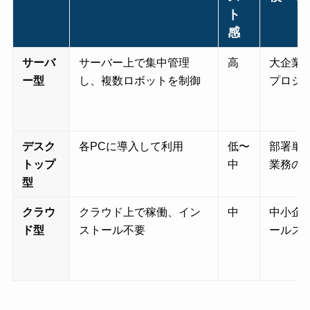
ト
感
サーバ
サーバー上で集中管理
高
大企業
ー型
し、複数ロボットを制御
プロジ
デスク
各PCに導入して利用
低〜
部署単
トップ
中
業務の
型
クラウ
クラウド上で稼働、イン
中
中小企
ド型
ストール不要
ールス